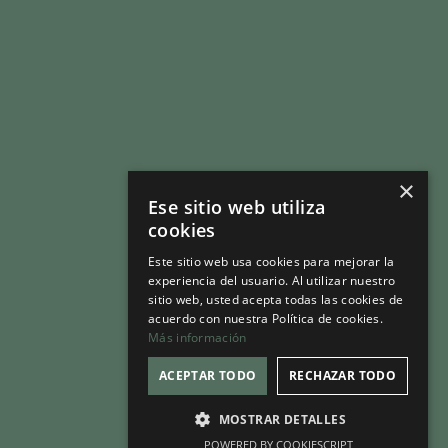
LEGISLACIÓN
PRENSA
COMPLIANCE
CONTACTO
×
Ese sitio web utiliza
ÁREA SOCIOS
cookies
Este sitio web usa cookies para mejorar la
experiencia del usuario. Al utilizar nuestro
sitio web, usted acepta todas las cookies de
acuerdo con nuestra Política de cookies.
Más información
© 2026 Mesa del Tabaco
Aviso legal
ACEPTAR TODO
RECHAZAR TODO
Política de privacidad
Política de cookies
MOSTRAR DETALLES
Configurar cookies
POWERED BY COOKIESCRIPT