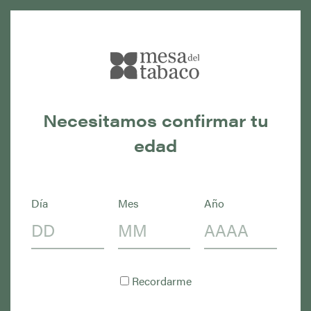
Prensa
Necesitamos confirmar tu
edad
NOTAS DE PRENSA
Día
Mes
Año
Notas de prensa
Recordarme