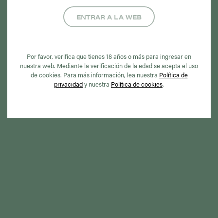
ENTRAR A LA WEB
Por favor, verifica que tienes 18 años o más para ingresar en
nuestra web. Mediante la verificación de la edad se acepta el uso
21 JULIO 2026
de cookies. Para más información, lea nuestra
Política de
privacidad
y nuestra
Política de cookies
.
Posicionamiento de la Mesa del Tabaco
sobre la aprobación del Proyecto de Ley
28/2005