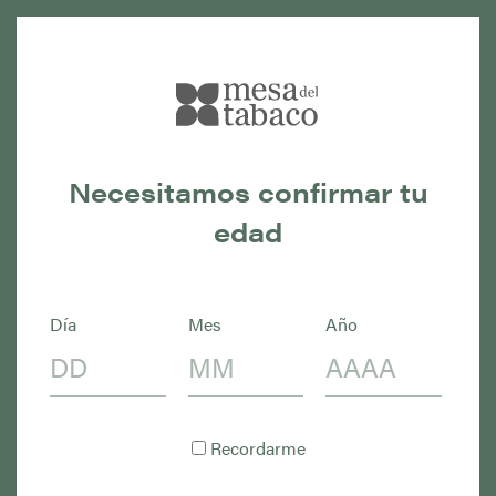
Datos del sector
Necesitamos confirmar tu
edad
CULTIVO
Día
Mes
Año
Cultivo
Recordarme