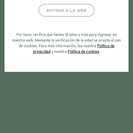
ENTRAR A LA WEB
Por favor, verifica que tienes 18 años o más para ingresar en
nuestra web. Mediante la verificación de la edad se acepta el uso
La producción de hoja de tabaco contribuye al
de cookies. Para más información, lea nuestra
Política de
privacidad
y nuestra
Política de cookies
.
e
cumplimiento de los objetivos
medioambientales con la sustitución de más
del 80% del combustible fósil por biomasa en
el proceso de curado