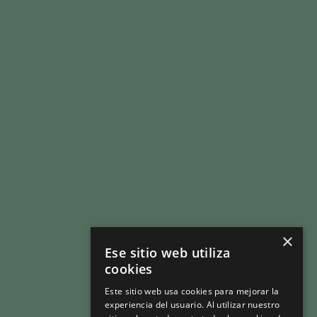
QUIÉNES SOMOS
ÁREAS DE ACTUACIÓN
DATOS DEL SECTOR
×
Ese sitio web utiliza
cookies
CAMPAÑA DEPENDE DE TODOS
Este sitio web usa cookies para mejorar la
LEGISLACIÓN
experiencia del usuario. Al utilizar nuestro