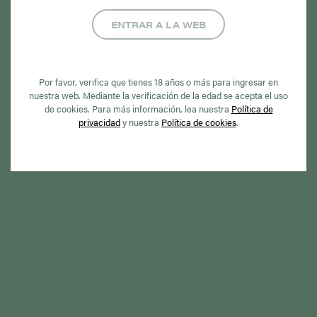
Esta iniciativa contó con la especial colaboración de la
ENTRAR A LA WEB
Unión de Asociaciones de Estanqueros de España y
Logista, así como la Asociación Canaria de Industriales
Por favor, verifica que tienes 18 años o más para ingresar en
Tabaqueros (ACIT).
nuestra web. Mediante la verificación de la edad se acepta el uso
de cookies. Para más información, lea nuestra
Política de
privacidad
y nuestra
Política de cookies
.
Más de 15.000 posters
informativos en toda