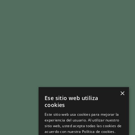
ÁREAS DE ACTUACIÓN
DATOS DEL SECTOR
CAMPAÑA DEPENDE DE TODOS
LEGISLACIÓN
PRENSA
COMPLIANCE
CONTACTO
×
Ese sitio web utiliza
ÁREA SOCIOS
cookies
Este sitio web usa cookies para mejorar la
experiencia del usuario. Al utilizar nuestro
sitio web, usted acepta todas las cookies de
acuerdo con nuestra Política de cookies.